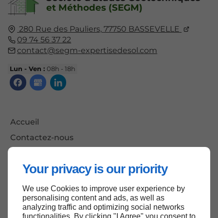
et Méthodes (SEGM)
280 Rue des Pauliers,
77750
BASSEVELLE
09 74 56 37 22
contact@segm-expertisedesol.com
Lun - Ven :
08h - 18h
Accueil
Contactez-nous
Mentions légales
Your privacy is our priority
Plan du site
We use Cookies to improve user experience by
personalising content and ads, as well as
analyzing traffic and optimizing social networks
Haut de page
functionalities. By clicking "I Agree" you consent to