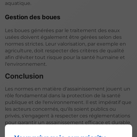
aquatique.
Gestion des boues
Les boues générées par le traitement des eaux
usées doivent également être gérées selon des
normes strictes. Leur valorisation, par exemple en
agriculture, doit respecter des critères de qualité
afin d'éviter tout risque pour la santé humaine et
l'environnement.
Conclusion
Les normes en matière d'assainissement jouent un
rôle fondamental dans la protection de la santé
publique et de l'environnement. Il est impératif que
les acteurs concernés, qu'ils soient publics ou
privés, s'engagent à respecter ces réglementations
pour garantir un assainissement efficace et durable.
En agissant ainsi, nous contribuons à la
préservation de nos ressources en eau et à la santé