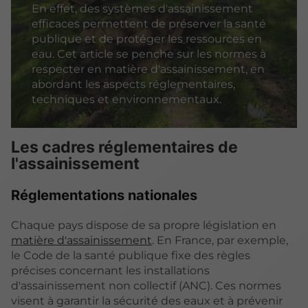
En effet, des systèmes d'assainissement
efficaces permettent de préserver la santé
publique et de protéger les ressources en
eau. Cet article se penche sur les normes à
respecter en matière d'assainissement, en
abordant les aspects réglementaires,
techniques et environnementaux.
Les cadres réglementaires de
l'assainissement
Réglementations nationales
Chaque pays dispose de sa propre législation en
matière d'assainissement
. En France, par exemple,
le Code de la santé publique fixe des règles
précises concernant les installations
d'assainissement non collectif (ANC). Ces normes
visent à garantir la sécurité des eaux et à prévenir