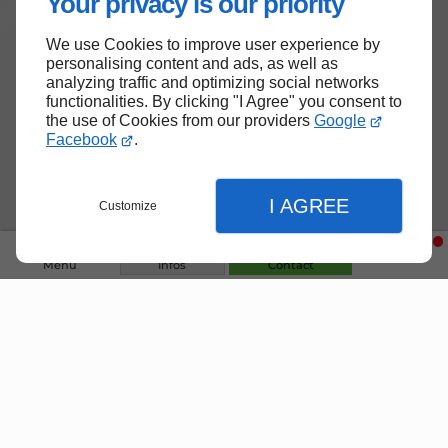
Your privacy is our priority
des générations futures.
We use Cookies to improve user experience by
L’assainissement est donc bien plus qu’un simple
personalising content and ads, as well as
besoin technique ; c’est un enjeu sociétal majeur
analyzing traffic and optimizing social networks
qui nécessite une prise de conscience collective et
functionalities. By clicking "I Agree" you consent to
the use of Cookies from our providers
Google
l’engagement de tous à respecter les normes
Facebook
.
établies.
Location de pelleteuse : un choix stratégique pour
I AGREE
les petites entreprises
Customize
La location de pelleteuses est une option de plus
en plus prisée par les petites entreprises du secteur
Menu
Infos
Contact
de la construction, des travaux publics et du
paysage. Cette démarche présente des avantages
significatifs, allant de la réduction des coûts à
l'accès à des équipements modernes. Dans cet
article, nous explorerons les raisons pour lesquelles
Fermer
Fermer
la location de pelleteuses représente un choix
judicieux pour les petites entreprises, en
Fermer
examinant divers aspects cruciaux.