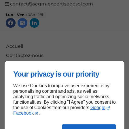
contact@segm-expertisedesol.com
Lun - Ven :
08h - 18h
Accueil
Contactez-nous
Mentions légales
Your privacy is our priority
Plan du site
We use Cookies to improve user experience by
personalising content and ads, as well as
analyzing traffic and optimizing social networks
Haut de page
functionalities. By clicking "I Agree" you consent to
the use of Cookies from our providers
Google
Facebook
.